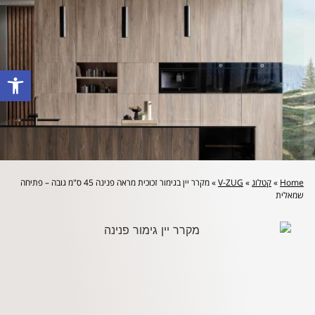
לייעוץ מקצועי והצעת מחיר: 072-2160644
פתח סרגל
Home
»
קטלוג
»
V-ZUG
»
מקרר יין בגימור זכוכית מראה פנינה 45 ס"מ גובה – פתיחה
שמאלית