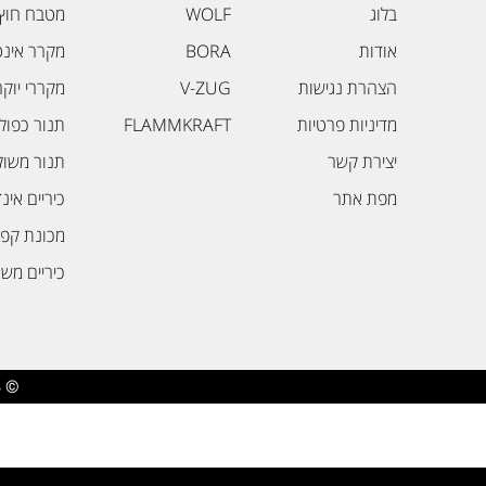
בלוג
WOLF
מטבח חוץ 
אודות
BORA
מקרר אינט
הצהרת נגישות
V-ZUG
מקררי יוק
מדיניות פרטיות
FLAMMKRAFT
תנור כפול
יצירת קשר
תנור משול
מפת אתר
כיריים אינ
מכונת קפה
כיריים משו
© 2024 – כל הזכויות שמורות ל-