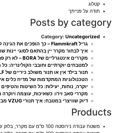
קטלוג
תודה על פנייתך
Posts by category
Category:
Uncategorized
גריל Flammkraft – כך הופכים את הגינה למטבח שף אמיתי
איך לבחור מקרר יין בהתאם לסוגי יינות שו
מקררים אינטגרליים של BORA – לא רק פתרונות בישול, גם מהפכה בקירור
למטבחים יוקרתיים וחובבי הקולינריה: כל הס
תנור בילד אין או תנור משולב כיריים של WOLF: מה ההבדל בין השניים ולמי כל סוג מתאים?
הטכנולוגיות המתקדמות של מדיח כלים אינטגרל
יוקרה, נוחות, יעילות: כל השיטות והטיפים לאפייה בתנורי Wolf 
מקררי סאב זירו: כשאיכות, עוצמה ויוקרה
דיוק שוויצרי במטבח: איך תנורי VZUG מבטיחים תוצאה מושלמת במטבח בכל פעם מחדש
Products
משטח עבודה נירוסטה 100 ס"מ עם מקרר, בלוק שחור