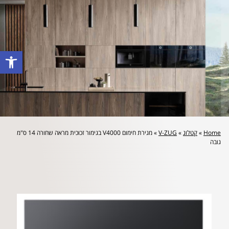
לייעוץ מקצועי והצעת מחיר: 072-2160644
פתח סרגל
Home
»
קטלוג
»
V-ZUG
»
מגירת חימום V4000 בגימור זכוכית מראה שחורה 14 ס"מ
גובה