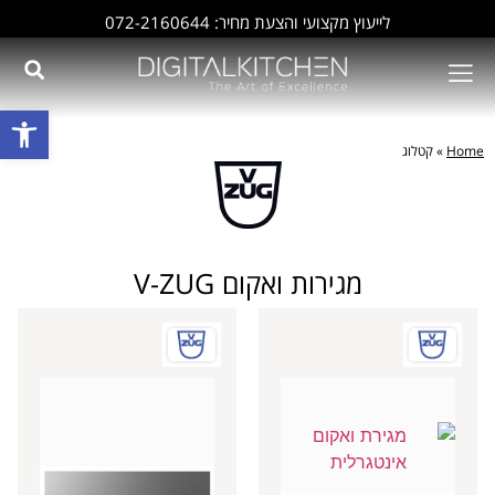
לייעוץ מקצועי והצעת מחיר: 072-2160644
פתח סרגל
Home
»
קטלוג
מגירות ואקום V-ZUG