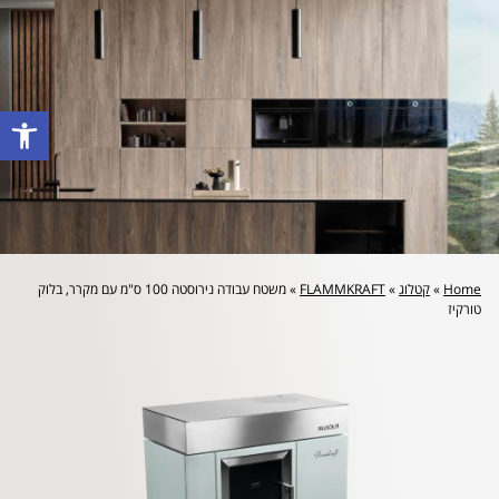
לייעוץ מקצועי והצעת מחיר: 072-2160644
פתח סרגל
Home
»
קטלוג
»
FLAMMKRAFT
»
משטח עבודה נירוסטה 100 ס"מ עם מקרר, בלוק
טורקיז