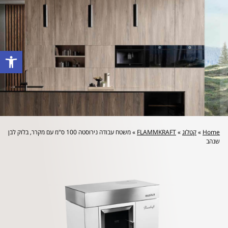
לייעוץ מקצועי והצעת מחיר: 072-2160644
פתח סרגל
Home
»
קטלוג
»
FLAMMKRAFT
»
משטח עבודה נירוסטה 100 ס"מ עם מקרר, בלוק לבן
שנהב