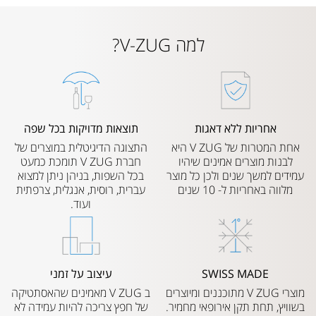
למה V-ZUG?
אחריות ללא דאגות
תוצאות מדויקות בכל שפה
אחת המטרות של V ZUG היא
התצוגה הדיגיטלית במוצרים של
לבנות מוצרים אמינים שיהיו
חברת V ZUG תומכת כמעט
עמידים למשך שנים ולכן כל מוצר
בכל השפות, בניהן ניתן למצוא
מלווה באחריות ל- 10 שנים
עברית, רוסית, אנגלית, צרפתית
ועוד.
SWISS MADE
עיצוב על זמני
מוצרי V ZUG מתוכננים ומיוצרים
ב V ZUG מאמינים שהאסתטיקה
בשוויץ, תחת תקן אירופאי מחמיר.
של חפץ צריכה להיות עמידה לא