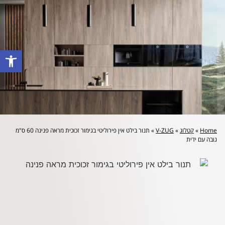
לייעוץ מקצועי והצעת מחיר: 072-2160644
פתח סרגל
Home
»
קטלוג
»
V-ZUG
»
תנור בילט אין פירוליטי בגימור זכוכית מראה פנינה 60 ס"מ
גובה עם ידית