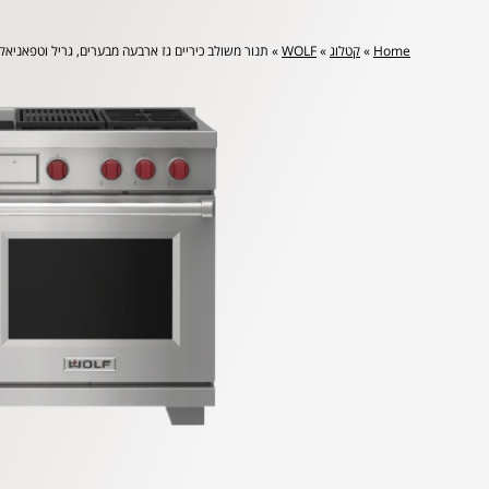
Home
»
קטלוג
»
WOLF
»
תנור משולב כיריים גז ארבעה מבערים, גריל וטפאניאקי 122 ס”