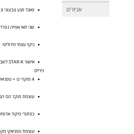
אביזרים
פאנל מגע צבעוני ונ
שני תאי אפייה נפרדים 76 ס"מ + 45
ניקוי עצמי פירוליטי
אישור STAR-K לשבת
כיריים
4 מוקדי גז + טפניאקי + גריל
עוצמת מוקד הגז הגדול W
כפתורי פיקוד אדומים
עוצמת טפניאקי מקסימלי