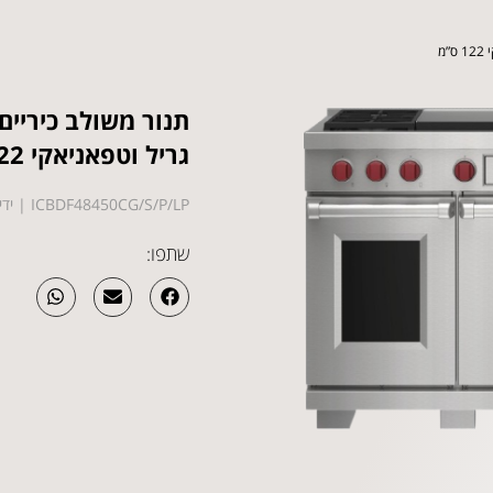
מ
תנור משולב כיריים
גריל וטפאניאקי 122 ס”מ
ICBDF48450CG/S/P/LP | ידית pro
שתפו: