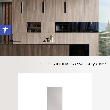
לייעוץ מקצועי והצעת מחיר: 072-2160644
פתח סרגל
Home
»
קטלוג
»
WOLF
»
קולט אדים צמוד קיר 114 ס"מ