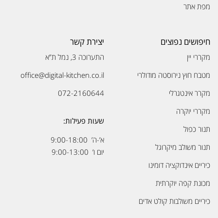
מפת אתר
חיפושים נפוצים
יצירת קשר
מקררי יין
התערוכה 3, נמל ת”א
מטבח חוץ נירוסטה מודולרי
office@digital-kitchen.co.il
מקרר אינטגרלי
072-2160644
מקררי יוקרה
שעות פעילות:
תנור כפול
א’-ה’ 9:00-18:00
תנור משולב מיקרוגל
יום ו’ 9:00-13:00
כיריים אינדוקציה דומינו
מכונת קפה יוקרתית
כיריים משולבות קולט אדים