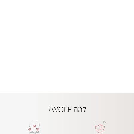
למה WOLF?