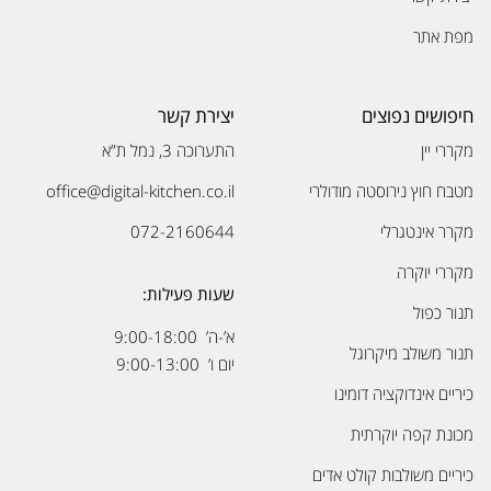
מפת אתר
חיפושים נפוצים
יצירת קשר
מקררי יין
התערוכה 3, נמל ת”א
מטבח חוץ נירוסטה מודולרי
office@digital-kitchen.co.il
מקרר אינטגרלי
072-2160644
מקררי יוקרה
שעות פעילות:
תנור כפול
א’-ה’ 9:00-18:00
תנור משולב מיקרוגל
יום ו’ 9:00-13:00
כיריים אינדוקציה דומינו
מכונת קפה יוקרתית
כיריים משולבות קולט אדים