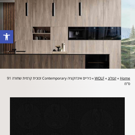
לייעוץ מקצועי והצעת מחיר: 072-2160644
פתח סרגל
Home
»
קטלוג
»
WOLF
»
כיריים אינדוקציה Contemporary זכוכית קרמית שחורה 91
ס"מ