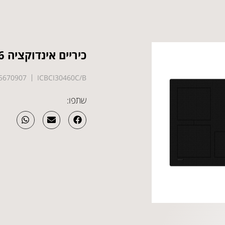
כיריים אינדוקציה 76 ס"מ
5670907
ICBCI30460C/B
שתפו: