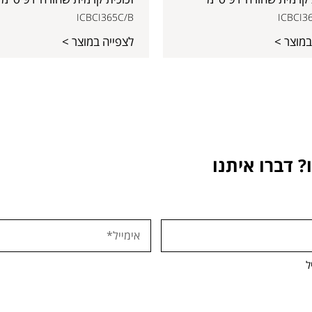
ICBCI365C/B
ICBCI3
במוצר >
לצפייה במוצר >
 דברו איתנו
ל