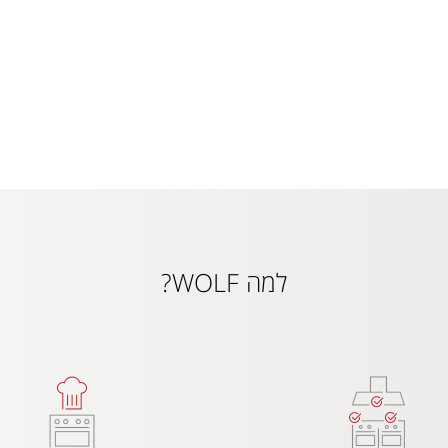
למה WOLF?