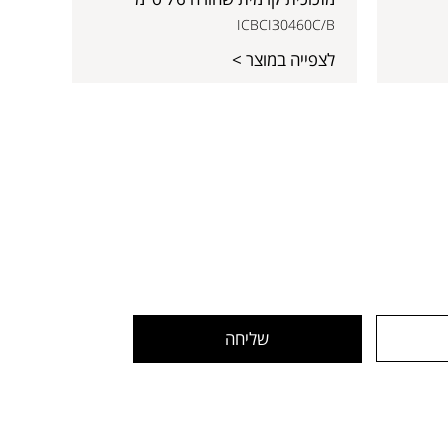
ICBCI30460C/B
לצפייה במוצר >
שליחה