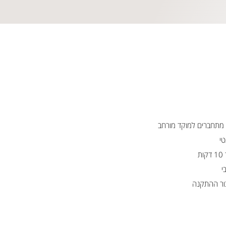
טי
ת
י
ור ההתקנה