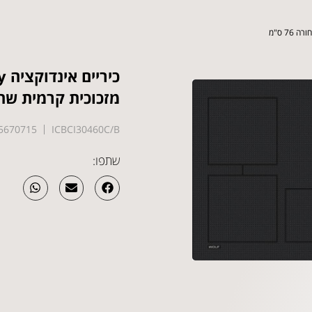
כי
מזכוכית קרמית שחורה 6
5670715
ICBCI30460C/B
שתפו: