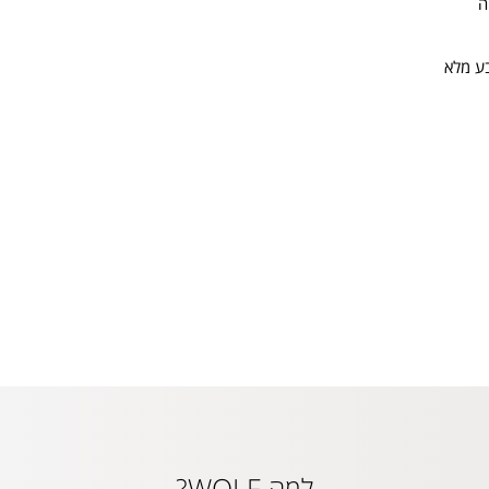
ה
ע מלא
למה WOLF?