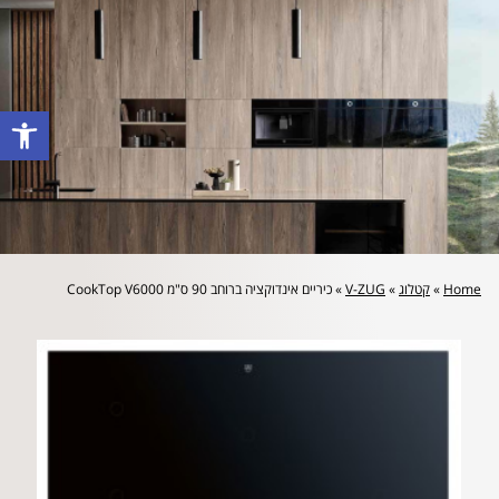
לייעוץ מקצועי והצעת מחיר: 072-2160644
פתח סרגל
Home
»
קטלוג
»
V-ZUG
»
כיריים אינדוקציה ברוחב 90 ס"מ CookTop V6000