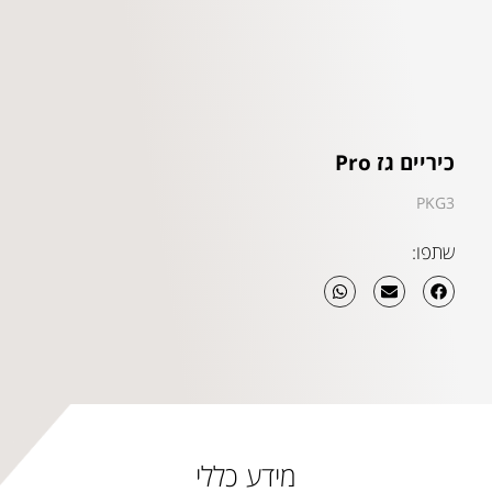
כיריים גז Pro
PKG3
שתפו:
מידע כללי