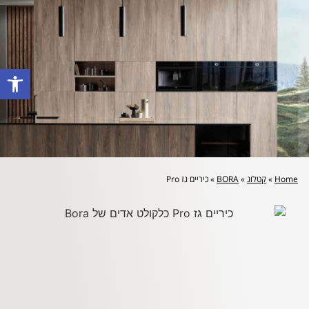
לייעוץ מקצועי והצעת מחיר: 072-2160644
פתח סרגל
Home
»
קטלוג
»
BORA
»
כיריים גז Pro