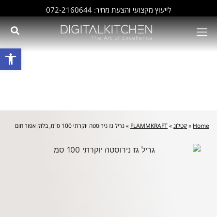
לייעוץ מקצועי והצעת מחיר: 072-2160644
פתח סרגל
Home
»
קטלוג
»
FLAMMKRAFT
»
גריל גז נירוסטה יוקרתי 100 ס"מ, בלוק אפור חום