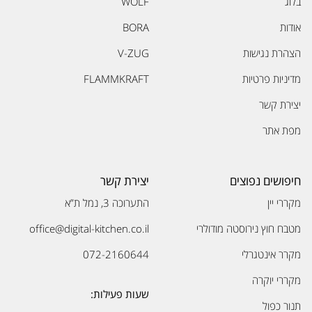
בלוג
WOLF
אודות
BORA
הצהרת נגישות
V-ZUG
מדיניות פרטיות
FLAMMKRAFT
יצירת קשר
מפת אתר
חיפושים נפוצים
יצירת קשר
מקררי יין
התערוכה 3, נמל ת”א
מטבח חוץ נירוסטה מודולרי
office@digital-kitchen.co.il
מקרר אינטגרלי
072-2160644
מקררי יוקרה
שעות פעילות:
תנור כפול