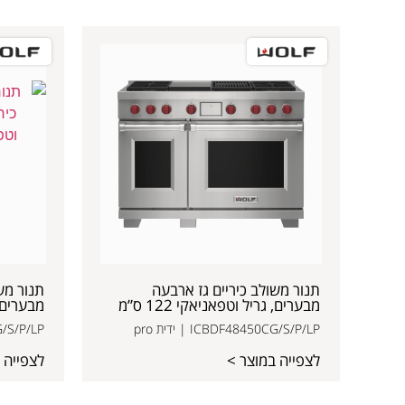
תנור משולב כיריים גז ארבעה
תנור מש
מבערים, גריל וטפאניאקי 122 ס”מ
מבערים, גר
ICBDF48450CG/S/P/LP | ידית pro
50CG/S/P/LP
לצפייה במוצר >
לצפייה 