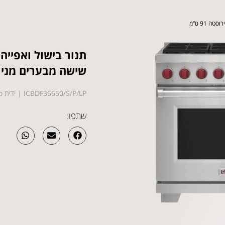
 91 ס”מ
תנור בישול ואפייה 
שישה מבערים מנירוסטה
ICBDF36650/S/P/LP | ידית pro
שתפו: