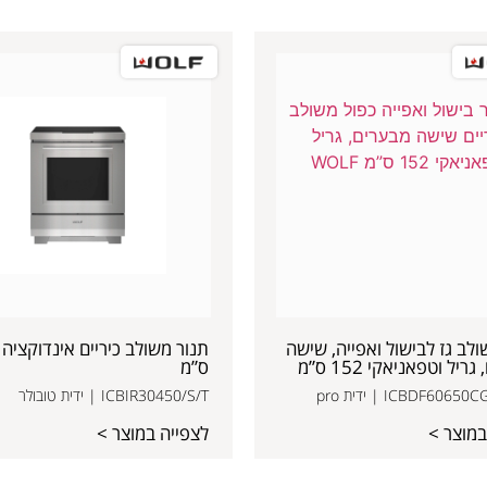
ולב גז לבישול ואפייה, שישה
יל וטפאניאקי 152 ס”מ
ס”מ
ICBDF606 | ידית pro
ICBIR30450/S/T | ידית טובולר
במוצר >
לצפייה במוצר >