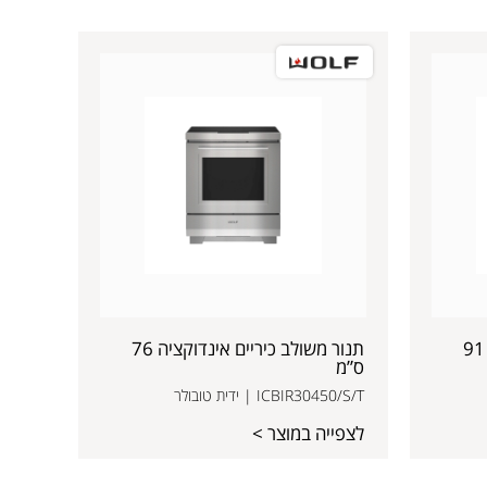
תנור משולב כיריים אינדוקציה 91
תנור משולב כיריים אינדוקציה 76
ס”מ
ICBIR30450/S/T | ידית טובולר
לצפייה במוצר >