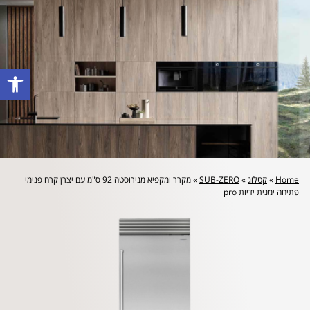
לייעוץ מקצועי והצעת מחיר: 072-2160644
פתח סרגל
Home
»
קטלוג
»
SUB-ZERO
»
מקרר ומקפיא מנירוסטה 92 ס"מ עם יצרן קרח פנימי
פתיחה ימנית ידיות pro