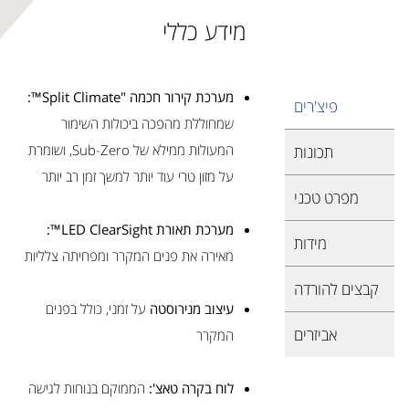
מידע כללי
מערכת קירור חכמה "Split Climate™:
פיצ'רים
שמחוללת מהפכה ביכולות השימור
המעולות ממילא של Sub-Zero, ושומרת
תכונות
על מזון טרי עוד יותר למשך זמן רב יותר
מפרט טכני
מערכת תאורת LED ClearSight™:
מידות
מאירה את פנים המקרר ומפחיתה צלליות
קבצים להורדה
עיצוב מנירוסטה
על זמני, כולל בפנים
אביזרים
המקרר
לוח בקרה טאצ':
הממוקם בנוחות לגישה