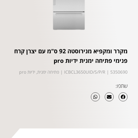
מקרר ומקפיא מנירוסטה 92 ס"מ עם יצרן קרח
פנימי פתיחה ימנית ידיות pro
5350690 | ICBCL3650UID/S/P/R | פתיחה ימנית, ידיות pro
שתפו: