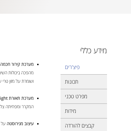
מידע כללי
מערכת קירור חכמה "Split Climate
פיצ'רים
תכונות
ושומרת על מזון טרי ע
מפרט טכני
מערכת תאורת LED ClearSight™:
המקרר ומפחיתה צלל
מידות
עיצוב מנירוסטה
על ז
קבצים להורדה