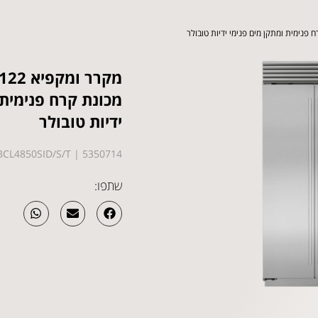
מכונת קרח פנימית 
ידיות טובולר
5350714 | ICBCL4850SID/S/T | ידיות טובולר
שתפו: