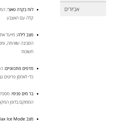
אביזרים
לוח בקרה טאצ':
הממו
קלה עם האצבע
מצב לילה:
מייעל את 
חשוכות
מדפים מתכווניים:
הר
כדי לאחסן פריטים גב
בר מים פנימי:
מספק מ
הממוקם בדופן המקר
מצב Max Ice Mode: