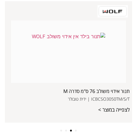
תנור אידוי משולב 76 ס"מ סדרה M
ICBCSO3050TM/S/T | ידית טובולר
לצפייה במוצר >
4
3
2
1