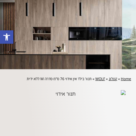
לייעוץ מקצועי והצעת מחיר: 072-2160644
פתח סרגל
Home
»
קטלוג
»
WOLF
»
תנור בילד אין אידוי 76 ס"מ סדרה M ללא ידית