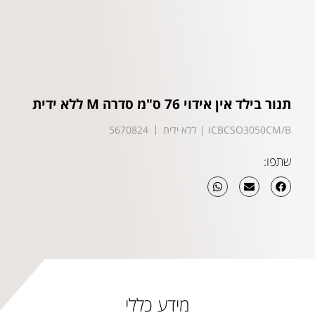
תנור בילד אין אידוי 76 ס"מ סדרה M ללא ידית
ICBCSO3050CM/B | ללא ידית
5670824
שתפו:
מידע כללי