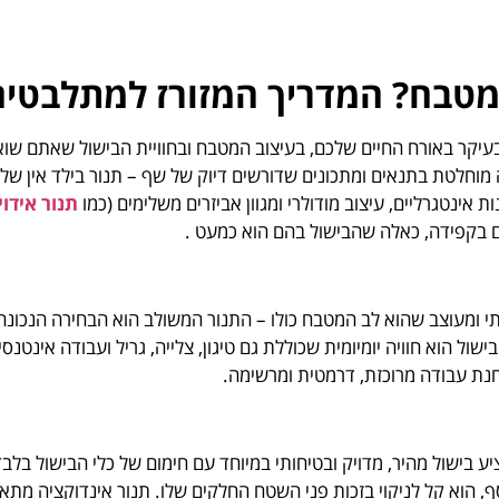
 מטבח? המדריך המזורז למתלבטים
 בעיקר באורח החיים שלכם, בעיצוב המטבח ובחוויית הבישול שאתם שו
אינטגרליים, עיצוב מודולרי ומגוון אביזרים משלימים (כמו
תנור אידוי
 בקפידה, כאלה שהבישול בהם הוא כמעט .
תי ומעוצב שהוא לב המטבח כולו – התנור המשולב הוא הבחירה הנכונה
ול הוא חוויה יומיומית שכוללת גם טיגון, צלייה, גריל ועבודה אינטנס
תחנת עבודה מרוכזת, דרמטית ומרשימה.
יע בישול מהיר, מדויק ובטיחותי במיוחד עם חימום של כלי הבישול בל
סף, הוא קל לניקוי בזכות פני השטח החלקים שלו. תנור אינדוקציה מת