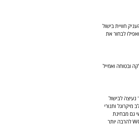
 להעניק חוויית בישול
אפילו לבחור את
ות גישה חלקה ובטוחה ואמייל
טית, מד נעיצה לבישול
מיקרוגל ותנורי
בנה בתנור מספק שקט נפשי גם מבחינת
הכשרות. כל פרט ופרט מוקפד ונעשה במלאכת מחשבת, כל פיצ׳ר טכנולוגי הוא חכם ומתקדם וזה מה שהופך את תנורי WOLF להרבה יותר