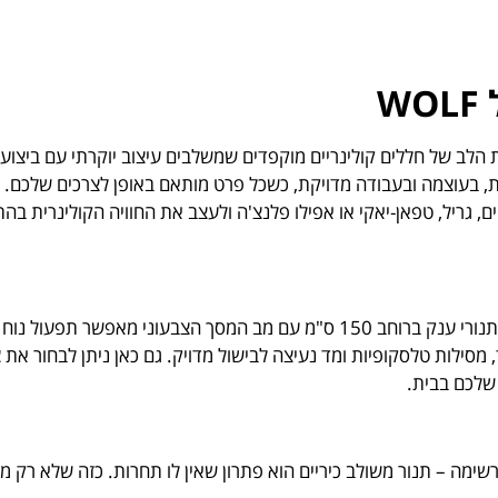
ל
WOLF
י הכיריים של מותג WOLF מהווים את הלב של חללים קולינריים מוקפדים שמשלבים עיצוב יוקרתי עם 
, בעוצמה ובעבודה מדויקת, כשכל פרט מותאם באופן לצרכים שלכם. א
יים, גריל, טפאן-יאקי או אפילו פלנצ'ה ולעצב את החוויה הקולינרית בה
התנורים מגיעים במגוון גדלים, החל מ-76 ס"מ ועד לתנורי ענק ברוחב 150 ס"מ עם מב המסך הצבעונ
אמייל כחול עמיד, מסילות טלסקופיות ומד נעיצה לבישול מדויק. גם כאן ניתן לבחור
שלכם בבית.
שימה – תנור משולב כיריים הוא פתרון שאין לו תחרות. כזה שלא רק 