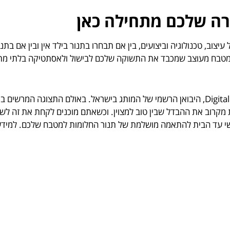
רה שלכם מתחילה כאן
מציע שילוב מדויק של עיצוב, טכנולוגיה וביצועים, בין אם תבחרו בתנור בילד אין ובין אם
מטבח מעוצב שמכבד את התשוקה שלכם לבישול ולאסתטיקה בלתי מ
נבחרת תנורי WOLF זמינה עבורכם כאן ב-Digital Kitchen, היבואן הרשמי של המותג בישראל. באולם התצו
 מקרוב את ההבדל שבין טוב למצוין. וכשאתם מוכנים לקחת את זה לש
D ילווה אתכם באופן אישי עד הבית להתאמה מושלמת של תנור החלומות למטבח שלכם. ל