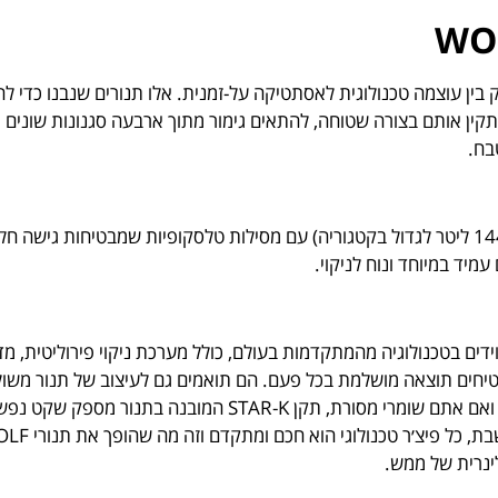
 את השילוב המדויק בין עוצמה טכנולוגית לאסתטיקה על-זמנית. אלו תנורים שנבנו כדי
קין אותם בצורה שטוחה, להתאים גימור מתוך ארבעה סגנונות שונים ו
בח.
מעבר לכך מדובר בתנורים בעלי נפח נדיב במיוחד (144 ליטר לגדול בקטגוריה) עם מסילות טלסקופיות שמבטיח
עמיד במיוחד ונוח לניקוי.
 היוקרתי הוא רק ההתחלה. תנורי WOLF מצוידים בטכנולוגיה מהמתקדמות בעולם, כולל מערכת ניקוי פירולי
חים תוצאה מושלמת בכל פעם. הם תואמים גם לעיצוב של תנור משולב 
אידוי של המותג למראה אחיד ואלגנטי במטבח כולו. ואם אתם שומרי מסורת, תקן STAR-K המו
ינרית של ממש.