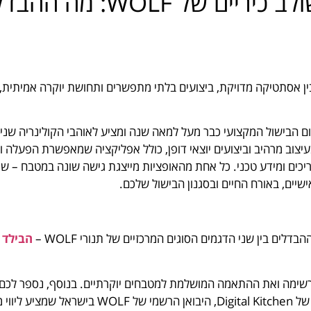
תנור בילד אין או תנור משו
 אסתטיקה מדויקת, ביצועים בלתי מתפשרים ותחושת יוקרה אמיתית, 
חום הבישול המקצועי כבר מעל למאה שנה ומציע לאוהבי הקולינריה שני
 בעיצוב מרהיב וביצועים יוצאי דופן, כולל אפליקציה שמאפשרת הפעלה 
יכים ומידע טכני. כל אחת מהאופציות מייצגת גישה שונה במטבח – שת
שיים, באורח החיים ובסגנון הבישול שלכם.
ם בין שני הדגמים הסוגים המרכזיים של תנורי WOLF –
הבילד א
רשימה ואת ההתאמה המושלמת למטבחים יוקרתיים. בנוסף, נספר לכם
בחירה חכמה ונכונה באמצעות שירות הייעוץ הייחודי של Digital Kitchen, היבו