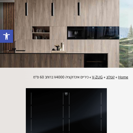
לייעוץ מקצועי והצעת מחיר: 072-2160644
פתח סרגל
Home
»
קטלוג
»
V-ZUG
»
כיריים אינדוקציה V4000 ברוחב 60 ס"מ