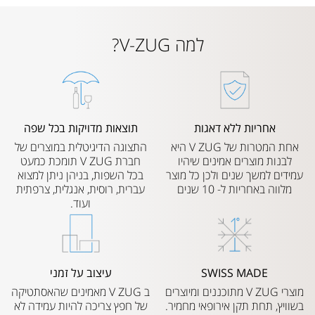
למה V-ZUG?
אחריות ללא דאגות
תוצאות מדויקות בכל שפה
אחת המטרות של V ZUG היא
התצוגה הדיגיטלית במוצרים של
לבנות מוצרים אמינים שיהיו
חברת V ZUG תומכת כמעט
עמידים למשך שנים ולכן כל מוצר
בכל השפות, בניהן ניתן למצוא
מלווה באחריות ל- 10 שנים
עברית, רוסית, אנגלית, צרפתית
ועוד.
SWISS MADE
עיצוב על זמני
מוצרי V ZUG מתוכננים ומיוצרים
ב V ZUG מאמינים שהאסתטיקה
בשוויץ, תחת תקן אירופאי מחמיר.
של חפץ צריכה להיות עמידה לא