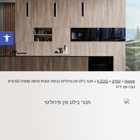
לייעוץ מקצועי והצעת מחיר: 072-2160644
פתח סרגל
Home
»
קטלוג
»
V-ZUG
»
תנור בילט אין פירוליטי בגימור זכוכית מראה שחורה 60 ס"מ
גובה עם ידית